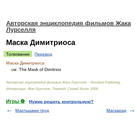
Авторская энциклопедия фильмов Жака
Лурселля
Маска Димитриоса
Толкование
Перевод
Маска Димитриоса
см. The Mask of Dimitrios
Авторская энциклопедия фильмов Жака Лурселля. - Rosebud Publishing,
Интерсоцис
.
Жак Лурселль. Перевод: Сергей Козин
.
2009
.
Игры ⚽
Нужно решить контрольную?
Мартышкин труд
Маскарад